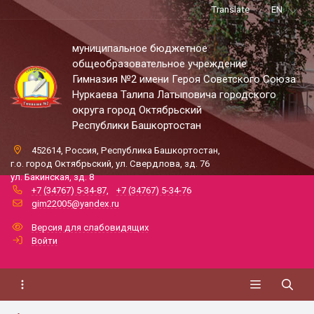
Translate
EN
муниципальное бюджетное
общеобразовательное учреждение
Гимназия №2 имени Героя Советского Союза
Нуркаева Талипа Латыповича городского
округа город Октябрьский
Республики Башкортостан
452614, Россия, Республика Башкортостан,
г.о. город Октябрьский, ул. Свердлова, зд. 76
ул. Бакинская, зд. 8
+7 (34767) 5-34-87
,
+7 (34767) 5-34-76
gim22005@yandex.ru
Версия для слабовидящих
Войти