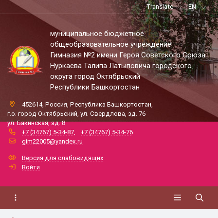
Translate
EN
муниципальное бюджетное
общеобразовательное учреждение
Гимназия №2 имени Героя Советского Союза
Нуркаева Талипа Латыповича городского
округа город Октябрьский
Республики Башкортостан
452614, Россия, Республика Башкортостан,
г.о. город Октябрьский, ул. Свердлова, зд. 76
ул. Бакинская, зд. 8
+7 (34767) 5-34-87
,
+7 (34767) 5-34-76
gim22005@yandex.ru
Версия для слабовидящих
Войти