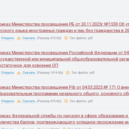
риказ Министерства просвещения РБ от 20.11.2025г №1559 Об у
усского языка иностранных граждан и лиц без гражданства в 20
Открыть
Скачать
(Размер 475 Kb)
Тип файла:
pdf
риказ Министерства просвещения Российской Федерации от 04.
осударственной или муниципальной общеобразовательной орган
остаточное для освоения ОП
Открыть
Скачать
(Размер 1414 Kb)
Тип файла:
pdf
риказ Министерства просвещения РФ от 04.03.2025 № 171 О вне
бразовательным программам начального общего, основного об
Открыть
Скачать
(Размер 475 Kb)
Тип файла:
pdf
риказ Федеральной службы по надзору в сфере образования и 
оличества баллов, подтверждающего успешное прохождение ин