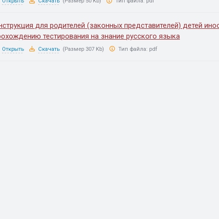
Открыть
Скачать
(Размер 50 Kb)
Тип файла:
pdf
нструкция для родителей (законных представителей) детей ино
рохождению тестирования на знание русского языка
Открыть
Скачать
(Размер 307 Kb)
Тип файла:
pdf