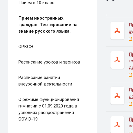
Прием в 10 класс
.
Прием иностранных
граждан. Тестирование на
П
знание русского языка.
р
ОРКСЭ
П
г
Расписание уроков и звонков
д
Расписание занятий
внеурочной деятельности
П
о
О режиме функционирования
гимназии с 01.09.2020 года в
условиях распространения
COVID-19
П
к