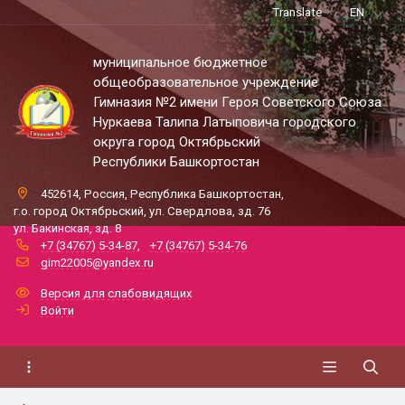
Translate
EN
муниципальное бюджетное
общеобразовательное учреждение
Гимназия №2 имени Героя Советского Союза
Нуркаева Талипа Латыповича городского
округа город Октябрьский
Республики Башкортостан
452614, Россия, Республика Башкортостан,
г.о. город Октябрьский, ул. Свердлова, зд. 76
ул. Бакинская, зд. 8
+7 (34767) 5-34-87
,
+7 (34767) 5-34-76
gim22005@yandex.ru
Версия для слабовидящих
Войти