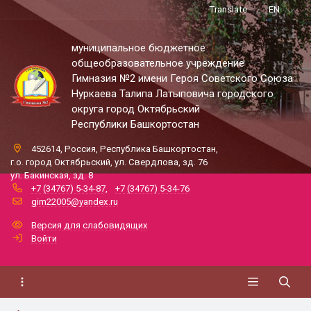
Translate
EN
муниципальное бюджетное
общеобразовательное учреждение
Гимназия №2 имени Героя Советского Союза
Нуркаева Талипа Латыповича городского
округа город Октябрьский
Республики Башкортостан
452614, Россия, Республика Башкортостан,
г.о. город Октябрьский, ул. Свердлова, зд. 76
ул. Бакинская, зд. 8
+7 (34767) 5-34-87
,
+7 (34767) 5-34-76
gim22005@yandex.ru
Версия для слабовидящих
Войти