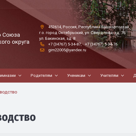
452614, Россия, Республика Башкортостан,
г.о. город Октябрьский, ул. Свердлова, зд. 76
о Союза
ул. Бакинская, зд. 8
ого округа
+7 (34767) 5-34-87
,
+7 (34767) 5-34-76
gim22005@yandex.ru
гимназии
Родителям
Ученикам
Учителям
Д
водство
водство