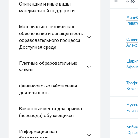
ФИО
Стипендии и иные виды
материальной поддержки
ФИО
Мини
Ренат
Материально-техническое
Должно
обеспечение и оснащенность
Олени
образовательного процесса.
Алекс
Доступная среда
Шарип
По умолч
Платные образовательные
Афана
услуги
Трофи
Финансово-хозяйственная
Вячес
деятельность
Муха
Вакантные места для приема
Елиза
(перевода) обучающихся
Бибик
Информационная
Юрье