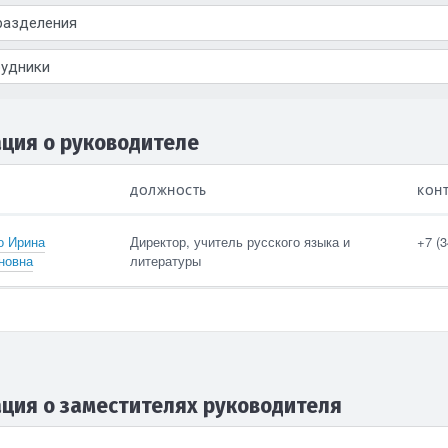
ция о руководителе
ДОЛЖНОСТЬ
КОН
Контактные телефоны
о Ирина
Директор, учитель русского языка и
+7 (3
новна
литературы
сть
Адреса электронной
почты
анию
ция о заместителях руководителя