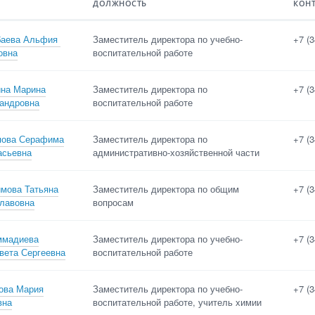
ДОЛЖНОСТЬ
КОН
Контактные телефоны
баева Альфия
Заместитель директора по учебно-
+7 (3
овна
воспитательной работе
сть
Адреса электронной
почты
на Марина
Заместитель директора по
+7 (3
андровна
воспитательной работе
ова Серафима
Заместитель директора по
+7 (3
анию
сьевна
административно-хозяйственной части
мова Татьяна
Заместитель директора по общим
+7 (3
лавовна
вопросам
ммадиева
Заместитель директора по учебно-
+7 (3
вета Сергеевна
воспитательной работе
ова Мария
Заместитель директора по учебно-
+7 (3
вна
воспитательной работе, учитель химии