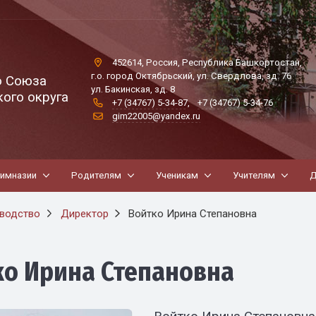
452614, Россия, Республика Башкортостан,
г.о. город Октябрьский, ул. Свердлова, зд. 76
о Союза
ул. Бакинская, зд. 8
ого округа
+7 (34767) 5-34-87
,
+7 (34767) 5-34-76
gim22005@yandex.ru
гимназии
Родителям
Ученикам
Учителям
Д
водство
Директор
Войтко Ирина Степановна
ко Ирина Степановна