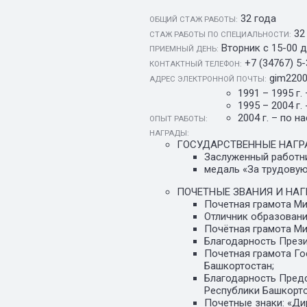
32 года
ОБЩИЙ СТАЖ РАБОТЫ:
32
CТАЖ РАБОТЫ ПО СПЕЦИАЛЬНОСТИ:
Вторник с 15-00 д
ПРИЕМНЫЙ ДЕНЬ:
+7 (34767) 5
КОНТАКТНЫЙ ТЕЛЕФОН:
gim2200
АДРЕС ЭЛЕКТРОННОЙ ПОЧТЫ:
1991 – 1995 г.
1995 – 2004 г
2004 г. – по 
ОПЫТ РАБОТЫ:
НАГРАДЫ:
ГОСУДАРСТВЕННЫЕ НАГР
Заслуженный работни
медаль «За трудовую
ПОЧЕТНЫЕ ЗВАНИЯ И Н
Почетная грамота Ми
Отличник образовани
Почётная грамота Ми
Благодарность Прези
Почетная грамота Го
Башкортостан;
Благодарность Предс
Республики Башкорто
Почетные знаки: «Дир