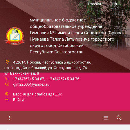
Translate
EN
муниципальное бюджетное
общеобразовательное учреждение
Гимназия №2 имени Героя Советского Союза
Нуркаева Талипа Латыповича городского
округа город Октябрьский
Республики Башкортостан
452614, Россия, Республика Башкортостан,
г.о. город Октябрьский, ул. Свердлова, зд. 76
ул. Бакинская, зд. 8
+7 (34767) 5-34-87
,
+7 (34767) 5-34-76
gim22005@yandex.ru
Версия для слабовидящих
Войти