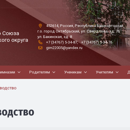
452614, Россия, Республика Башкортостан,
г.о. город Октябрьский, ул. Свердлова, зд. 76
о Союза
ул. Бакинская, зд. 8
ого округа
+7 (34767) 5-34-87
,
+7 (34767) 5-34-76
gim22005@yandex.ru
гимназии
Родителям
Ученикам
Учителям
Д
водство
водство