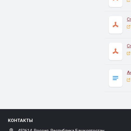
С
С
А
КОНТАКТЫ
452614, Россия, Республика Башкортостан,