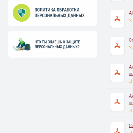
А
С
А
п
А
п
С