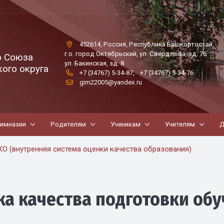
452614, Россия, Республика Башкортостан,
г.о. город Октябрьский, ул. Свердлова, зд. 76
о Союза
ул. Бакинская, зд. 8
ого округа
+7 (34767) 5-34-87
,
+7 (34767) 5-34-76
gim22005@yandex.ru
гимназии
Родителям
Ученикам
Учителям
Д
О (внутренняя система оценки качества образования)
ка качества подготовки об