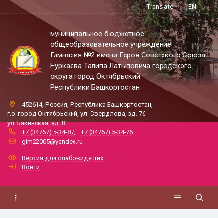
Translate
EN
муниципальное бюджетное
общеобразовательное учреждение
Гимназия №2 имени Героя Советского Союза
Нуркаева Талипа Латыповича городского
округа город Октябрьский
Республики Башкортостан
452614, Россия, Республика Башкортостан,
г.о. город Октябрьский, ул. Свердлова, зд. 76
ул. Бакинская, зд. 8
+7 (34767) 5-34-87
,
+7 (34767) 5-34-76
gim22005@yandex.ru
Версия для слабовидящих
Войти