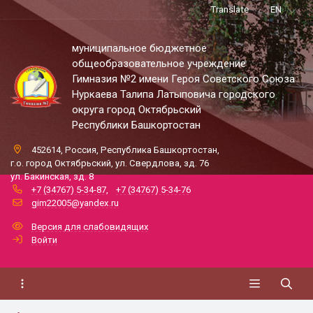
Translate
EN
муниципальное бюджетное
общеобразовательное учреждение
Гимназия №2 имени Героя Советского Союза
Нуркаева Талипа Латыповича городского
округа город Октябрьский
Республики Башкортостан
452614, Россия, Республика Башкортостан,
г.о. город Октябрьский, ул. Свердлова, зд. 76
ул. Бакинская, зд. 8
+7 (34767) 5-34-87
,
+7 (34767) 5-34-76
gim22005@yandex.ru
Версия для слабовидящих
Войти