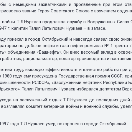
бы с немецкими захватчиками и проявленные при этом отва
присвоено звание Героя Советского Союза с вручением ордена 
ы Т.Л.Нуркаев продолжал службу в Вооружённых Силах ССС
947 г. капитан Талип Латыпович Нуркаев – в запасе.
 приехал в город Октябрьский и навсегда связал свою жизнь 
ратором по добыче нефти и газа нефтепромысла № 1 треста 
ть» объединения «Башнефть». Он внес весомый вклад в освое
й работник, рационализатор, новатор производства и наставни
ний труд, высокую эффективность и качество работы при д
в 1980 году ему присуждена Государственная премия СССР, пр
ромышленности РСФСР», «Заслуженный нефтяник Республики Б
брьского». Талип Латыпович Нуркаев избирался депутатом Верх
 на заслуженный отдых Т.Л.Нуркаев до последних дней со
, возглавляя комитет ветеранов войны и военной службы, уде
1997 года Т.Л.Нуркаев умер, похоронен в городе Октябрьский.