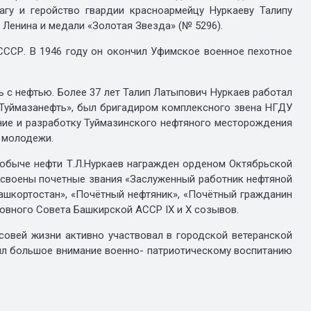
гу и геройство гвардии красноармейцу Нуркаеву Талипу
Ленина и медали «Золотая Звезда» (№ 5296).
Р. В 1946 году он окончил Уфимское военное пехотное
с нефтью. Более 37 лет Талип Латыпович Нуркаев работал
«Туймазанефть», был бригадиром комплексного звена НГДУ
ние и разработку Туймазинского нефтяного месторождения
к молодежи.
обыче нефти Т.Л.Нуркаев награжден орденом Октябрьской
исвоены почетные звания «Заслуженный работник нефтяной
ашкортостан», «Почётный нефтяник», «Почётный гражданин
овного Совета Башкирской АССР IХ и Х созывов.
вей жизни активно участвовал в городской ветеранской
лял большое внимание военно- патриотическому воспитанию