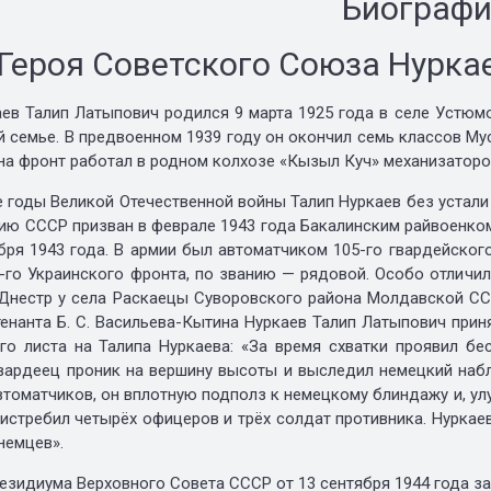
Биограф
Героя Советского Союза Нурка
лип Латыпович родился 9 марта 1925 года в селе Устюмов
й семье. В предвоенном 1939 году он окончил семь классов М
на фронт работал в родном колхозе «Кызыл Куч» механизаторо
ды Великой Отечественной войны Талип Нуркаев без устали тр
мию СССР призван в феврале 1943 года Бакалинским райвоенко
бря 1943 года. В армии был автоматчиком 105-го гвардейског
3-го Украинского фронта, по званию — рядовой. Особо отличил
 Днестр у села Раскаецы Суворовского района Молдавской СС
енанта Б. С. Васильева-Кытина Нуркаев Талип Латыпович приня
го листа на Талипа Нуркаева: «За время схватки проявил б
гвардеец проник на вершину высоты и выследил немецкий наб
томатчиков, он вплотную подполз к немецкому блиндажу и, улу
 истребил четырёх офицеров и трёх солдат противника. Нуркае
немцев».
идиума Верховного Совета СССР от 13 сентября 1944 года з