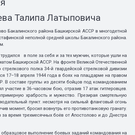
ия
ева Талипа Латыповича
о Бакалинского района Башкирской АССР в многодетной
устафинской неполной средней школы Бакалинского района.
м.
удился в поле за себя и за тех мужчин, которые ушли на
матом Башкирской АССР. На фронте Великой Отечественной
о стрелкового полка 34-й гвардейской стрелковой дивизии
ся 17–18 апреля 1944 года в боях на плацдарме на правом
Р. В составе группы из десяти бойцов под командованием
л участие в 36-часовом бою, отразив 17 атак гитлеровцев.
еспримерную храбрость и мужество. Презирая смертельную
людательный пункт. несмотря на сильный фланговый огонь
чив момент, бросил вовнутрь его противотанковую гранату.
в за время трехмесячных боёв от Апостолово и до Днестра
а образцовое выполнение боевых заданий командования на