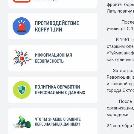
фронте борь
Латыповичу 
После войн
училище. С 1
В 1951 году
старшим опе
«Туймазанеф
как отличны
За долголет
Революции, 
и газовой п
города Октя
После ухода
организации
молодежи.
24 сентября 