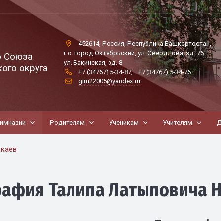
452614, Россия, Республика Башкортостан,
г.о. город Октябрьский, ул. Свердлова, зд. 76
о Союза
ул. Бакинская, зд. 8
ого округа
+7 (34767) 5-34-87
,
+7 (34767) 5-34-76
gim22005@yandex.ru
гимназии
Родителям
Ученикам
Учителям
Д
ркаев
рафия Талипа Латыповича 