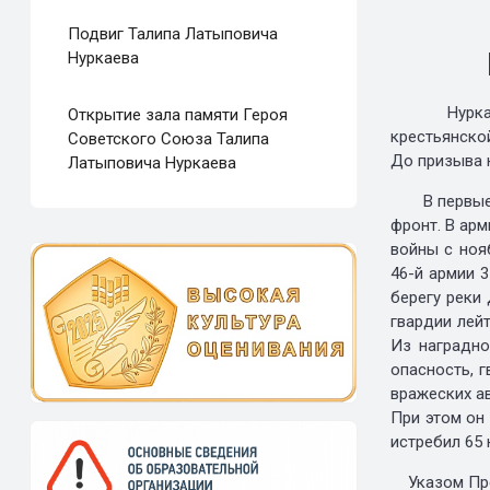
Подвиг Талипа Латыповича
Нуркаева
Нуркаев Та
Открытие зала памяти Героя
крестьянско
Советского Союза Талипа
До призыва 
Латыповича Нуркаева
В первые го
фронт. В ар
войны с ноя
46-й армии 
берегу реки
гвардии лейт
Из наградно
опасность, 
вражеских ав
При этом он
истребил 65 
Указом През