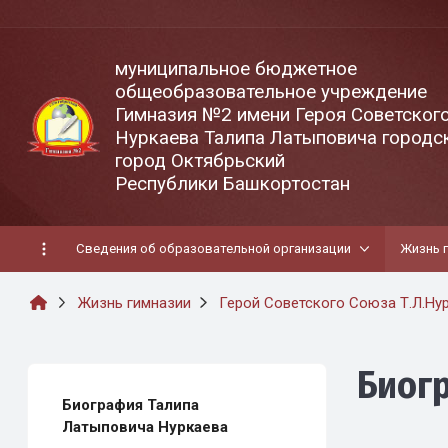
муниципальное бюджетное
общеобразовательное учреждение
Гимназия №2 имени Героя Советског
Нуркаева Талипа Латыповича городск
город Октябрьский
Республики Башкортостан
Сведения об образовательной организации
Жизнь 
Жизнь гимназии
Герой Советского Союза Т.Л.Ну
Биог
Биография Талипа
Латыповича Нуркаева