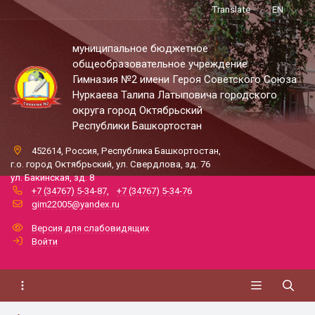
Translate
EN
муниципальное бюджетное
общеобразовательное учреждение
Гимназия №2 имени Героя Советского Союза
Нуркаева Талипа Латыповича городского
округа город Октябрьский
Республики Башкортостан
452614, Россия, Республика Башкортостан,
г.о. город Октябрьский, ул. Свердлова, зд. 76
ул. Бакинская, зд. 8
+7 (34767) 5-34-87
,
+7 (34767) 5-34-76
gim22005@yandex.ru
Версия для слабовидящих
Войти