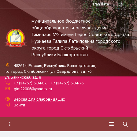
Translate
EN
муниципальное бюджетное
общеобразовательное учреждение
Гимназия №2 имени Героя Советского Союза
Нуркаева Талипа Латыповича городского
округа город Октябрьский
Республики Башкортостан
452614, Россия, Республика Башкортостан,
г.о. город Октябрьский, ул. Свердлова, зд. 76
ул. Бакинская, зд. 8
+7 (34767) 5-34-87
,
+7 (34767) 5-34-76
gim22005@yandex.ru
Версия для слабовидящих
Войти