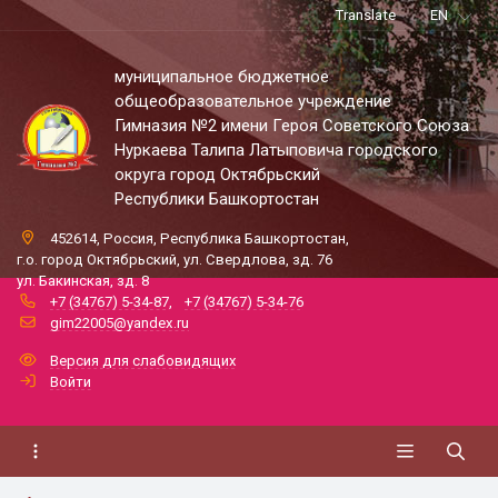
Translate
EN
муниципальное бюджетное
общеобразовательное учреждение
Гимназия №2 имени Героя Советского Союза
Нуркаева Талипа Латыповича городского
округа город Октябрьский
Республики Башкортостан
452614, Россия, Республика Башкортостан,
г.о. город Октябрьский, ул. Свердлова, зд. 76
ул. Бакинская, зд. 8
+7 (34767) 5-34-87
,
+7 (34767) 5-34-76
gim22005@yandex.ru
Версия для слабовидящих
Войти