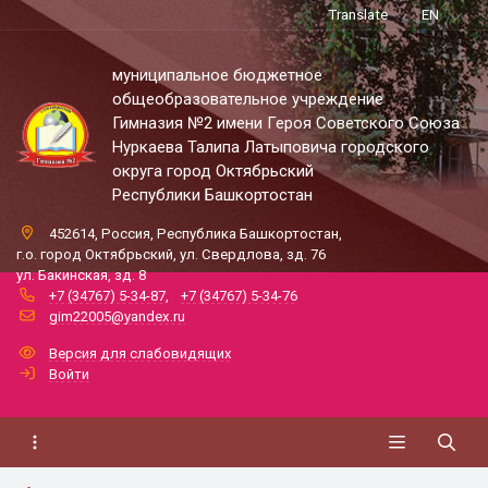
Translate
EN
муниципальное бюджетное
общеобразовательное учреждение
Гимназия №2 имени Героя Советского Союза
Нуркаева Талипа Латыповича городского
округа город Октябрьский
Республики Башкортостан
452614, Россия, Республика Башкортостан,
г.о. город Октябрьский, ул. Свердлова, зд. 76
ул. Бакинская, зд. 8
+7 (34767) 5-34-87
,
+7 (34767) 5-34-76
gim22005@yandex.ru
Версия для слабовидящих
Войти