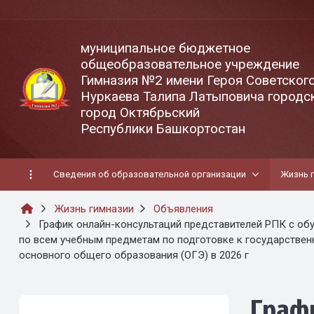
муниципальное бюджетное
общеобразовательное учреждение
Гимназия №2 имени Героя Советског
Нуркаева Талипа Латыповича городск
город Октябрьский
Республики Башкортостан
Сведения об образовательной организации
Жизнь 
Жизнь гимназии
Объявления
График онлайн-консультаций представителей РПК с о
по всем учебным предметам по подготовке к государствен
основного общего образования (ОГЭ) в 2026 г
Графи