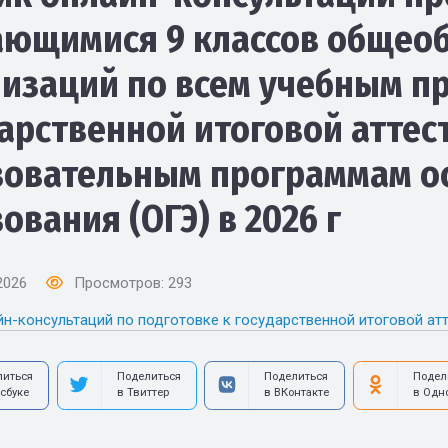
ающимися 9 классов общео
изаций по всем учебным пр
арственной итоговой аттес
зовательным программам о
ования (ОГЭ) в 2026 г
2026
Просмотров: 293
н-консультаций по подготовке к государственной итоговой атт
литься
Поделиться
Поделиться
Подел
сбуке
в Твиттер
в ВКонтакте
в Одн