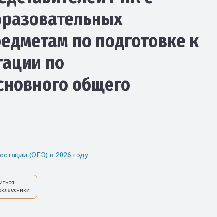
бразовательных
едметам по подготовке к
тации по
сновного общего
естации (ОГЭ) в 2026 году
иться
оклассники