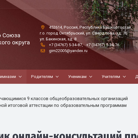
452614, Россия, Республика Башкортостан,
г.о. город Октябрьский, ул. Свердлова, зд. 76
о Союза
ул. Бакинская, зд. 8
ого округа
+7 (34767) 5-34-87
,
+7 (34767) 5-34-76
gim22005@yandex.ru
гимназии
Родителям
Ученикам
Учителям
Д
бучающимися 9 классов общеобразовательных организаций
ной итоговой аттестации по образовательным программам
к онлайн-консультаций пр