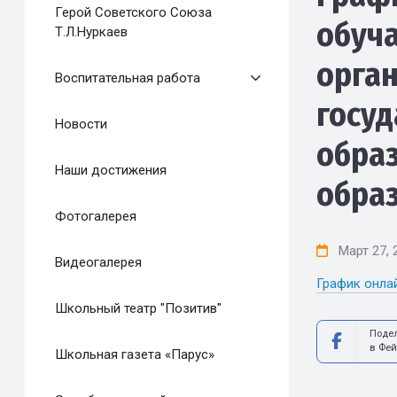
Герой Советского Союза
обуч
Т.Л.Нуркаев
орган
Воспитательная работа
госуд
Новости
обра
Наши достижения
образ
Фотогалерея
Март 27, 
Видеогалерея
График онлай
Школьный театр "Позитив"
Поде
в Фей
Школьная газета «Парус»